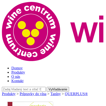
t
w
t
Domov
Produkty
O nás
Kontakt
Vyhľadávanie
Produkty
>
Prípravky do vína
>
Taníny
>
QUERPLUS®