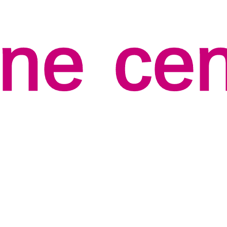
ine
ce