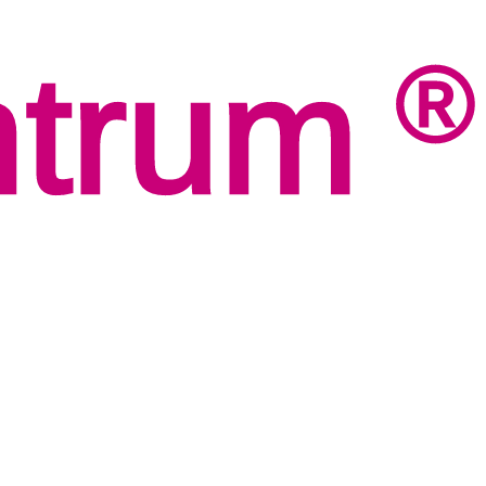
ntrum
®