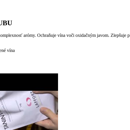
UBU
 komplexnosť arómy. Ochraňuje vína voči oxidačným javom. Zlepšuje p
ené vína