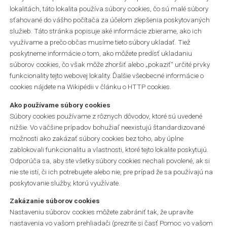
lokalitách, táto lokalita používa súbory cookies, čo sú malé súbory
sťahované do vášho počítača za účelom zlepšenia poskytovaných
služieb. Táto stránka popisuje aké informácie zbierame, ako ich
využívame a prečo občas musíme tieto súbory ukladať. Tiež
poskytneme informácie o tom, ako môžete predísť ukladaniu
súborov cookies, čo však môže zhoršiť alebo „pokaziť“ určité prvky
funkcionality tejto webovej lokality. Ďalšie všeobecné informácie o
cookies nájdete na Wikipédii v článku o HTTP cookies.
Ako používame súbory cookies
Súbory cookies používame z rôznych dôvodov, ktoré sú uvedené
nižšie. Vo väčšine prípadov bohužiaľ neexistujú štandardizované
možnosti ako zakázať súbory cookies bez toho, aby úplne
zablokovali funkcionalitu a vlastnosti, ktoré tejto lokalite poskytujú.
Odporúča sa, aby ste všetky súbory cookies nechali povolené, ak si
nie ste istí, či ich potrebujete alebo nie, pre prípad že sa používajú na
poskytovanie služby, ktorú využívate.
Zakázanie súborov cookies
Nastaveniu súborov cookies môžete zabrániť tak, že upravíte
nastavenia vo vašom prehliadači (prezrite si časť Pomoc vo vašom