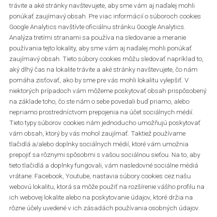
trávite a aké stránky navštevujete, aby sme vám aj naďalej mohli
ponúkať zaujímavý obsah. Pre viac informácií o súboroch cookies
Google Analytics navštívte oficiálnu stránku Google Analytics.
Analýza tretími stranami sa používa na sledovanie a meranie
používania tejto lokality, aby sme vám aj naďalej mohli ponúkať
zaujímavý obsah. Tieto súbory cookies môžu sledovať napríklad to,
aký dlhý čas na lokalite trávite a aké stránky navštevujete, čo nám
pomáha zisťovať, ako by sme pre vás mohli lokalitu vylepšiť. V
niektorých prípadoch vám môžeme poskytovať obsah prispôsobený
na základe toho, čo ste nám o sebe povedali buď priamo, alebo
nepriamo prostredníctvom prepojenia na účet sociálnych médií.
Tieto typy súborov cookies nám jednoducho umožňujú poskytovať
vám obsah, ktorý by vás mohol zaujímať. Taktiež používame
tlačidlá a/alebo doplnky sociálnych médií, ktoré vám umožnia
prepojiť sa rôznymi spôsobmi s vašou sociálnou sieťou. Na to, aby
tieto tlačidlá a doplnky fungovali, vám nasledovné sociálne médiá
vrátane: Facebook, Youtube, nastavia súbory cookies cez našu
webovú lokalitu, ktorá sa môže použiť na rozšírenie vášho profilu na
ich webovej lokalite alebo na poskytovanie údajov, ktoré držia na
rôzne účely uvedené v ich zásadách používania osobných údajov.