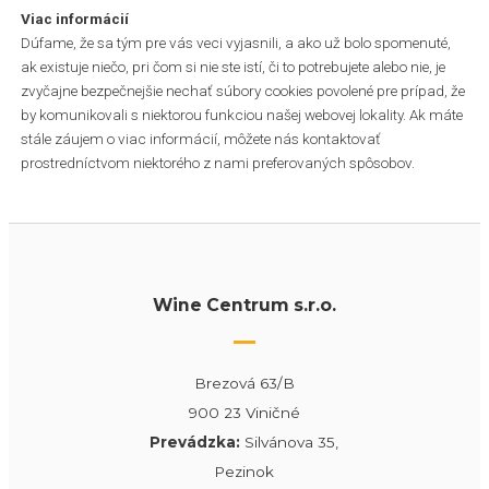
Viac informácií
Dúfame, že sa tým pre vás veci vyjasnili, a ako už bolo spomenuté,
ak existuje niečo, pri čom si nie ste istí, či to potrebujete alebo nie, je
zvyčajne bezpečnejšie nechať súbory cookies povolené pre prípad, že
by komunikovali s niektorou funkciou našej webovej lokality. Ak máte
stále záujem o viac informácií, môžete nás kontaktovať
prostredníctvom niektorého z nami preferovaných spôsobov.
Wine Centrum s.r.o.
Brezová 63/B
900 23 Viničné
Prevádzka:
Silvánova 35,
Pezinok