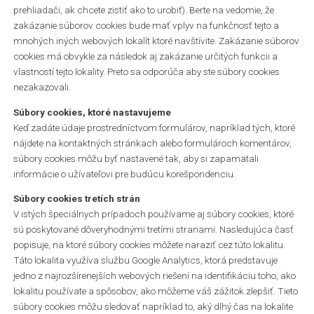
prehliadači, ak chcete zistiť ako to urobiť). Berte na vedomie, že
zakázanie súborov cookies bude mať vplyv na funkčnosť tejto a
mnohých iných webových lokalít ktoré navštívite. Zakázanie súborov
cookies má obvykle za následok aj zakázanie určitých funkcii a
vlastností tejto lokality. Preto sa odporúča aby ste súbory cookies
nezakazovali.
Súbory cookies, ktoré nastavujeme
Keď zadáte údaje prostredníctvom formulárov, napríklad tých, ktoré
nájdete na kontaktných stránkach alebo formulároch komentárov,
súbory cookies môžu byť nastavené tak, aby si zapamätali
informácie o užívateľovi pre budúcu korešpondenciu.
Súbory cookies tretích strán
V istých špeciálnych prípadoch používame aj súbory cookies, ktoré
sú poskytované dôveryhodnými tretími stranami. Nasledujúca časť
popisuje, na ktoré súbory cookies môžete naraziť cez túto lokalitu.
Táto lokalita využíva službu Google Analytics, ktorá predstavuje
jedno z najrozšírenejších webových riešení na identifikáciu toho, ako
lokalitu používate a spôsobov, ako môžeme váš zážitok zlepšiť. Tieto
súbory cookies môžu sledovať napríklad to, aký dlhý čas na lokalite